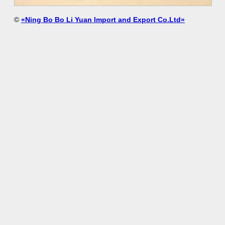
©
«Ning Bo Bo Li Yuan Import and Export Co.Ltd»