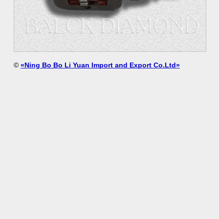
©
«Ning Bo Bo Li Yuan Import and Export Co.Ltd»