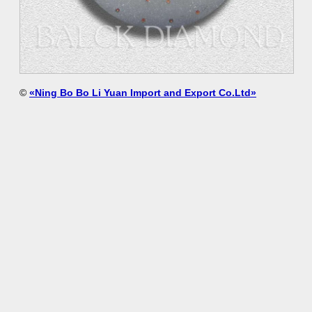
©
«Ning Bo Bo Li Yuan Import and Export Co.Ltd»