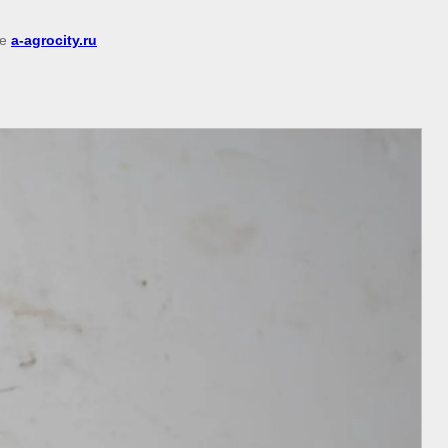
ке
a-agrocity.ru