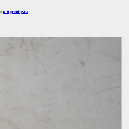
ке
a-agrocity.ru